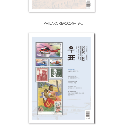
PHILAKOREA2024를 준..